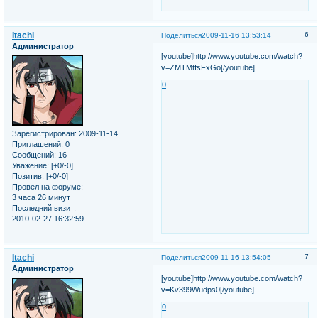
Itachi
6
Поделиться
2009-11-16 13:53:14
Администратор
[youtube]http://www.youtube.com/watch?
v=ZMTMtfsFxGo[/youtube]
0
Зарегистрирован
: 2009-11-14
Приглашений:
0
Сообщений:
16
Уважение:
[+0/-0]
Позитив:
[+0/-0]
Провел на форуме:
3 часа 26 минут
Последний визит:
2010-02-27 16:32:59
Itachi
7
Поделиться
2009-11-16 13:54:05
Администратор
[youtube]http://www.youtube.com/watch?
v=Kv399Wudps0[/youtube]
0